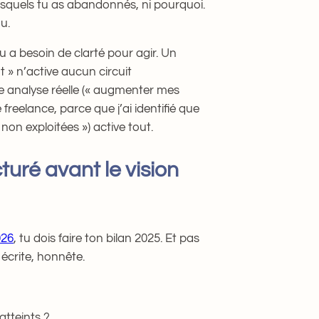
 lesquels tu as abandonnés, ni pourquoi.
u.
u a besoin de clarté pour agir. Un
 » n’active aucun circuit
ne analyse réelle (« augmenter mes
reelance, parce que j’ai identifié que
on exploitées ») active tout.
cturé avant le vision
026
, tu dois faire ton bilan 2025. Et pas
 écrite, honnête.
atteints ?