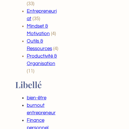
(33)
Entrepreneuri
at
(35)
Mindset &
Motivation
(4)
Outils &
Ressources
(4)
Productivité &
Organisation
(11)
Libellé
bien-être
burnout
entrepreneur
Finance
personnel