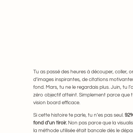
29 Déc 2025
—
Soraya Kouame
d
par
Tu as passé des heures à découper, coller, or
d’images inspirantes, de citations motivantes,
fond. Mars, tu ne le regardais plus. Juin, tu
zéro objectif atteint. Simplement parce que
vision board efficace.
Si cette histoire te parle, tu n’es pas seul.
92%
fond d’un tiroir.
Non pas parce que la visuali
la méthode utilisée était bancale dès le dépar