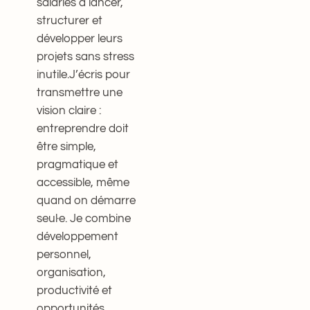
salariés à lancer,
structurer et
développer leurs
projets sans stress
inutile.J’écris pour
transmettre une
vision claire :
entreprendre doit
être simple,
pragmatique et
accessible, même
quand on démarre
seul·e. Je combine
développement
personnel,
organisation,
productivité et
opportunités