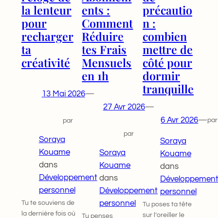
la lenteur
ents :
précautio
pour
Comment
n :
recharger
Réduire
combien
ta
tes Frais
mettre de
créativité
Mensuels
côté pour
en 1h
dormir
tranquille
13 Mai 2026
—
27 Avr 2026
—
6 Avr 2026
—
par
par
par
Soraya
Soraya
Kouame
Soraya
Kouame
dans
Kouame
dans
Développement
dans
Développemen
personnel
Développement
personnel
Tu te souviens de
personnel
Tu poses ta tête
la dernière fois où
sur l’oreiller le
Tu penses