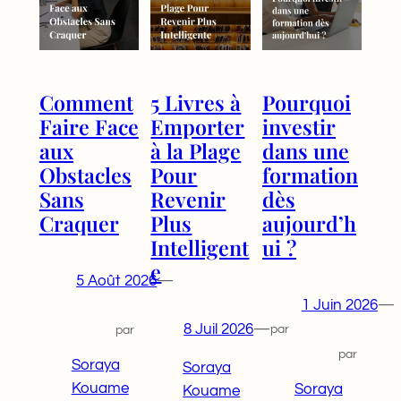
Comment
5 Livres à
Pourquoi
Faire Face
Emporter
investir
aux
à la Plage
dans une
Obstacles
Pour
formation
Sans
Revenir
dès
Craquer
Plus
aujourd’h
Intelligent
ui ?
e
5 Août 2026
—
1 Juin 2026
—
8 Juil 2026
—
par
par
par
Soraya
Soraya
Kouame
Soraya
Kouame