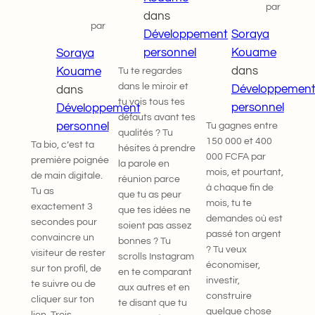
par
dans
par
Soraya
Développement
Kouame
personnel
Soraya
dans
Kouame
Tu te regardes
dans le miroir et
Développemen
dans
tu vois tous tes
personnel
Développement
défauts avant tes
personnel
Tu gagnes entre
qualités ? Tu
150 000 et 400
Ta bio, c’est ta
hésites à prendre
000 FCFA par
première poignée
la parole en
mois, et pourtant,
de main digitale.
réunion parce
à chaque fin de
Tu as
que tu as peur
mois, tu te
exactement 3
que tes idées ne
demandes où est
secondes pour
soient pas assez
passé ton argent
convaincre un
bonnes ? Tu
? Tu veux
visiteur de rester
scrolls Instagram
économiser,
sur ton profil, de
en te comparant
investir,
te suivre ou de
aux autres et en
construire
cliquer sur ton
te disant que tu
quelque chose
lien. Trois