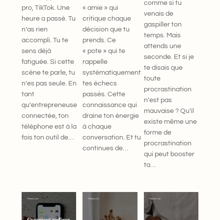
comme si tu
pro, TikTok. Une
« amie » qui
venais de
heure a passé. Tu
critique chaque
gaspiller ton
n’as rien
décision que tu
temps. Mais
accompli. Tu te
prends. Ce
attends une
sens déjà
« pote » qui te
seconde. Et si je
fatiguée. Si cette
rappelle
te disais que
scène te parle, tu
systématiquement
toute
n’es pas seule. En
tes échecs
procrastination
tant
passés. Cette
n’est pas
qu’entrepreneuse
connaissance qui
mauvaise ? Qu’il
connectée, ton
draine ton énergie
existe même une
téléphone est à la
à chaque
forme de
fois ton outil de…
conversation. Et tu
procrastination
continues de…
qui peut booster
ta…