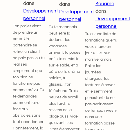
dans
Kouame
dans
Développement
dans
Développement
personnel
Développemen
personnel
Ton projet vient
personnel
Tu te reconnais
de prendre un
peut-être là-
Tu as une liste de
coup. Un
dedans : les
formations que tu
partenaire se
vacances
veux « faire un
retire, un client
arrivent, tu poses
jour ». Ce jour
ne paie pas, ou tu
enfin ta serviette
n’arrive jamais.
réalises
sur le sable, et à
Entre les
simplement que
côté de ta crème
journées
ton plan ne
solaire, tu
chargées, les
fonctionne pas
glisses… ton
factures à payer
comme prévu. Tu
téléphone. Trois
et le sentiment
te demandes
heures de scroll
persistant de ne
comment faire
plus tard, tu
pas avoir assez
face aux
reviens de la
de temps, investir
obstacles sans
plage aussi vide
dans une
tout abandonner.
qu’avant. Les
formation passe
Honnêtement, la
livres à emporter
toujours en