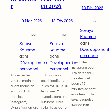
r
en 2026
13 Fév 2026
—
9 Mar 2026
—
18 Fév 2026
—
par
Soraya
par
par
Kouame
dans
Soraya
Soraya
Développemen
Kouame
Kouame
personnel
dans
dans
Tu scrolles
Développement
Développement
Instagram pour
personnel
personnel
« te détendre 5
Tu ouvres les
Tu travailles sur
minutes » et
yeux le matin, et
tes objectifs. Tu te
boom, 45
avant même de
lèves tôt. Tu lis. Tu
minutes se sont
sortir du lit, tu
te formes. Tu
écoulées. Tu te
scrolles.
investis dans ton
sens coupable,
Instagram,
business. Mais
improductif,
WhatsApp, emails
voilà : tu as cette