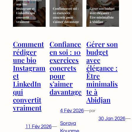
Comment
Confiance
Gérer son
rédiger
en soi : 10
budget
une bio
exercices
avec
Instagram
concrets
élégance :
et
pour
Être
LinkedIn
s’aimer
minimalis
qui
davantage
te à
convertit
Abidjan
vraiment
4 Fév 2026
—
par
30 Jan 2026
—
Soraya
11 Fév 2026
—
Kouame