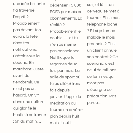
une idée brillante
soir, et là… ton
dépenser 15 000
t’a traversé
cerveau se met à
FCFA par mois en
l’esprit ?
tourner. Et si mon
abonnements. La
Probablement
téléphone lâche
réalité ?
pas devant ton
? Et si je tombe
Probablement le
écran, la tête
malade le mois
double — et tu
dans tes
prochain ? Et si
n’en as même
notifications.
un client annule
pas conscience.
C’était sous la
son contrat ? Ce
Netflix que tu
douche. En
scénario, c’est
regardes deux
marchant. Juste
celui de millions
fois par mois. La
avant de
de femmes qui
salle de sport où
t’endormir. Ce
n’ont pas
tu es allé(e) trois
n’est pas un
d’épargne de
fois depuis
hasard. On vit
précaution. Pas
janvier. L’appli de
dans une culture
parce…
méditation qui
qui glorifie le
tourne en arrière-
hustle à outrance
plan depuis huit
: 5h du matin,…
mois. L’outil…