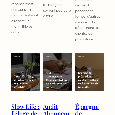
réponse n’est
à la plage ne
dernier. Et
pas dans un
servent pas juste
pendant ce
mantra motivant
à faire…
temps, d’autres
à répéter le
avancent. Ils
matin. Elle est
décrochent les
dans…
clients, les
promotions…
Slow Life :
Audit
Épargne
l’éloge de
Abonnem
de