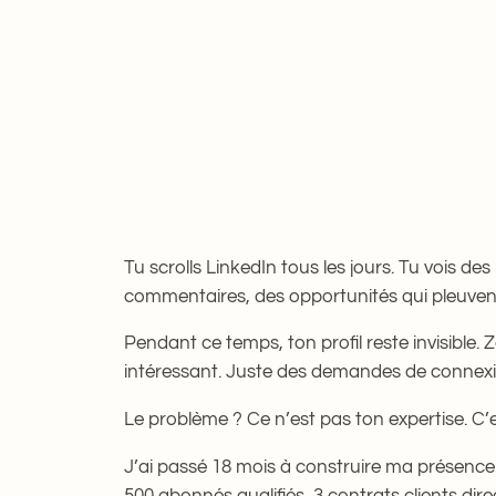
12 Jan 2026
—
Soraya Kou
par
Tu scrolls LinkedIn tous les jours. Tu vois des 
commentaires, des opportunités qui pleuvent,
Pendant ce temps, ton profil reste invisible
intéressant. Juste des demandes de connex
Le problème ? Ce n’est pas ton expertise. C’
J’ai passé 18 mois à construire ma présence 
500 abonnés qualifiés, 3 contrats clients dire