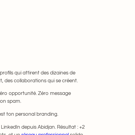
ame
dans
Entrepreneuriat
profils qui attirent des dizaines de
 des collaborations qui se créent.
. Zéro opportunité. Zéro message
ion spam.
est ton personal branding.
LinkedIn depuis Abidjan. Résultat : +2
cts, et un
réseau professionnel
solide