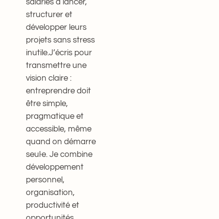
salariés à lancer,
structurer et
développer leurs
projets sans stress
inutile.J’écris pour
transmettre une
vision claire :
entreprendre doit
être simple,
pragmatique et
accessible, même
quand on démarre
seul·e. Je combine
développement
personnel,
organisation,
productivité et
opportunités