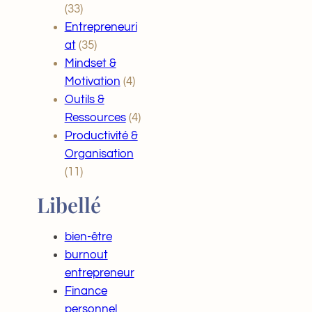
(33)
Entrepreneuri
at
(35)
Mindset &
Motivation
(4)
Outils &
Ressources
(4)
Productivité &
Organisation
(11)
Libellé
bien-être
burnout
entrepreneur
Finance
personnel